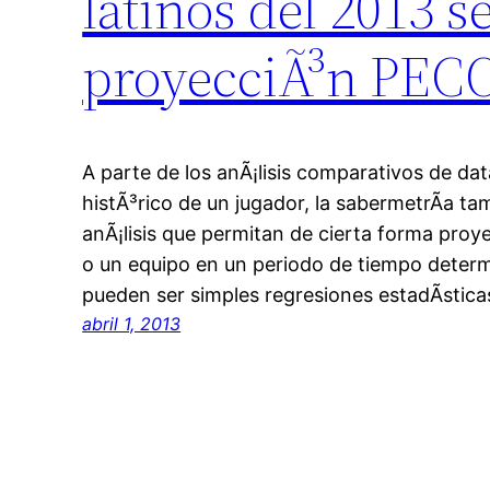
latinos del 2013 
proyecciÃ³n PEC
A parte de los anÃ¡lisis comparativos de d
histÃ³rico de un jugador, la sabermetrÃ­a t
anÃ¡lisis que permitan de cierta forma proy
o un equipo en un periodo de tiempo deter
pueden ser simples regresiones estadÃ­stica
abril 1, 2013