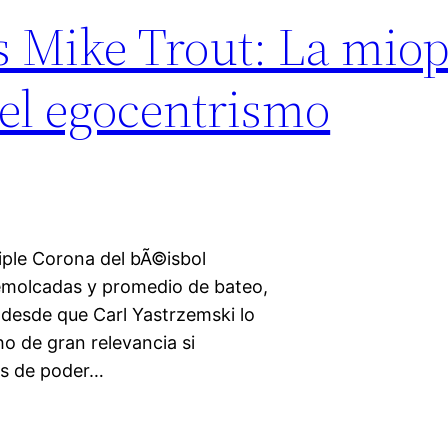
s Mike Trout: La miop
 el egocentrismo
riple Corona del bÃ©isbol
remolcadas y promedio de bateo,
 desde que Carl Yastrzemski lo
o de gran relevancia si
es de poder…