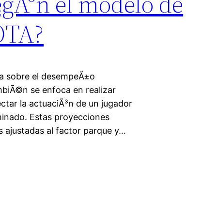
segÃºn el modelo de
OTA?
ata sobre el desempeÃ±o
ambiÃ©n se enfoca en realizar
ectar la actuaciÃ³n de un jugador
minado. Estas proyecciones
s ajustadas al factor parque y…