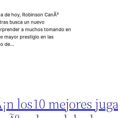
na de hoy, Robinson CanÃ³
ntras busca un nuevo
 sorprender a muchos tomando en
e mayor prestigio en las
go de…
n los10 mejores jug