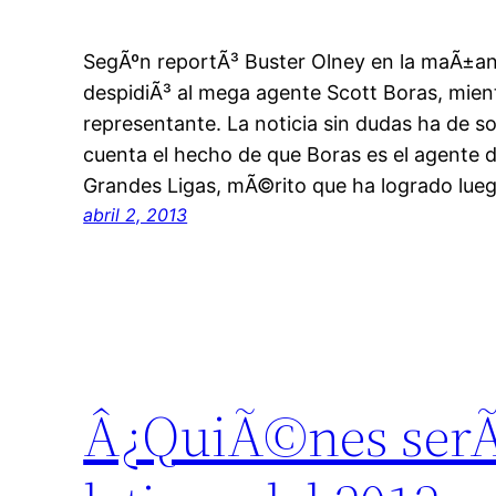
SegÃºn reportÃ³ Buster Olney en la maÃ±a
despidiÃ³ al mega agente Scott Boras, mie
representante. La noticia sin dudas ha de
cuenta el hecho de que Boras es el agente d
Grandes Ligas, mÃ©rito que ha logrado lue
abril 2, 2013
Â¿QuiÃ©nes serÃ¡