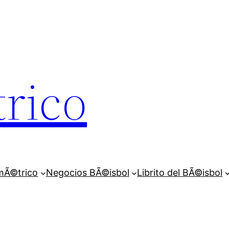
rico
mÃ©trico
Negocios BÃ©isbol
Librito del BÃ©isbol