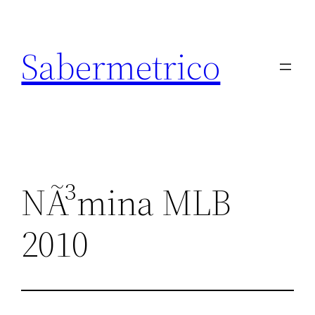
Saltar
al
Sabermetrico
contenido
NÃ³mina MLB
2010