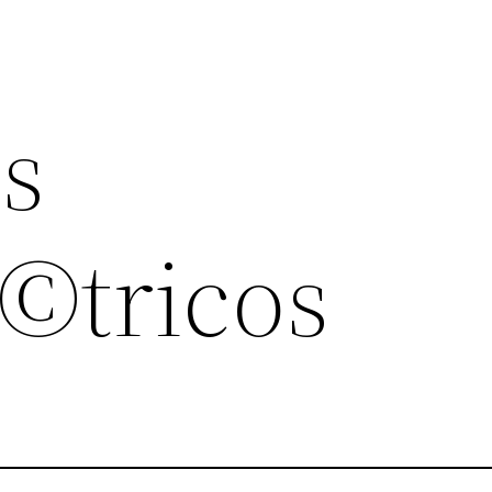
s
©tricos