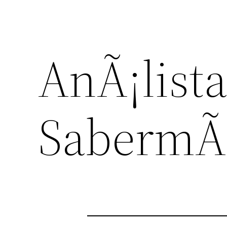
AnÃ¡lista
SabermÃ