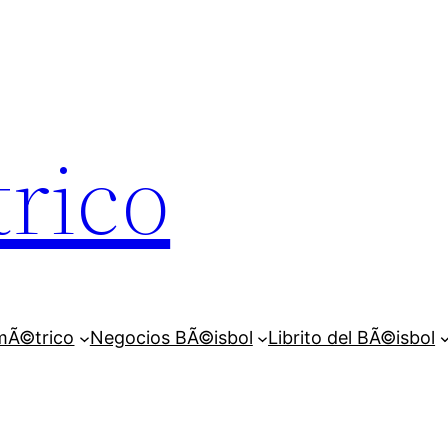
rico
mÃ©trico
Negocios BÃ©isbol
Librito del BÃ©isbol