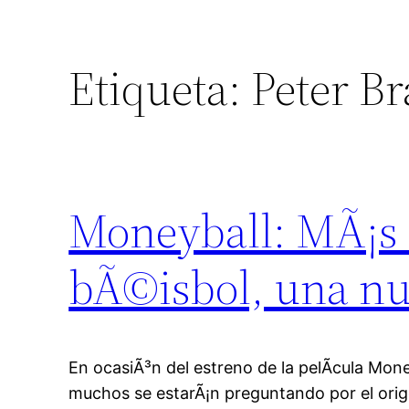
Etiqueta:
Peter B
Moneyball: MÃ¡s 
bÃ©isbol, una nu
En ocasiÃ³n del estreno de la pelÃ­cula Mon
muchos se estarÃ¡n preguntando por el orig