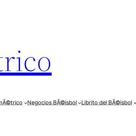
rico
mÃ©trico
Negocios BÃ©isbol
Librito del BÃ©isbol