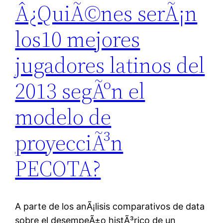
Â¿QuiÃ©nes serÃ¡n
los10 mejores
jugadores latinos del
2013 segÃºn el
modelo de
proyecciÃ³n
PECOTA?
A parte de los anÃ¡lisis comparativos de data
sobre el desempeÃ±o histÃ³rico de un