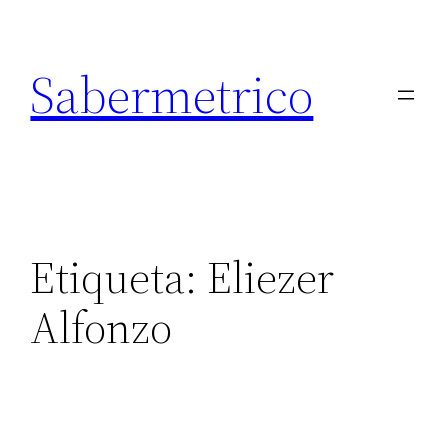
Saltar
al
Sabermetrico
contenido
Etiqueta:
Eliezer
Alfonzo