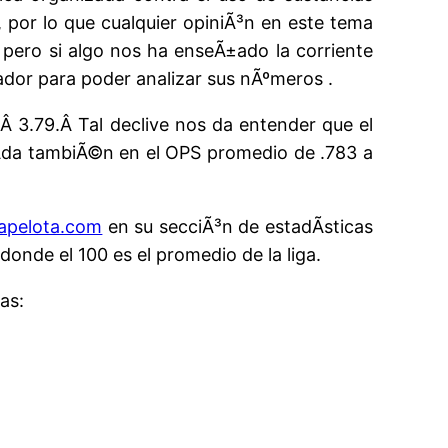
 por lo que cualquier opiniÃ³n en este tema
 pero si algo nos ha enseÃ±ado la corriente
dor para poder analizar sus nÃºmeros .
Â 3.79.Â Tal declive nos da entender que el
aÃ­da tambiÃ©n en el OPS promedio de .783 a
apelota.com
en su secciÃ³n de estadÃ­sticas
donde el 100 es el promedio de la liga.
as: