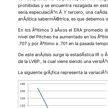
prohibidas y se encuentra rezagada en este
seria especulaciÃ³n.Â Y tercero, una caÃ­d
anÃ¡litica sabermÃ©trica, es que debemos o
En los Ãºltimos 3 aÃ±os el ERA promedio de
nivel del Pitcheo ha aumentado en los Ãºlt
.707 y por Ãºltimo a .701 en la pasada temp
De este anÃ¡lisis surge la estadÃ­stica IR o
de la LVBP., la cual viene siendo una versiÃ³
La siguiente grÃ¡fica representa la variaciÃ³