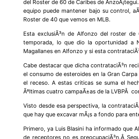
del Roster de 60 de Caribes de AnzoÃ¡tegui.Â
equipo puede mantener bajo su control, aÃ
Roster de 40 que vemos en MLB.
Esta exclusiÃ³n de Alfonzo del roster de
temporada, lo que dio la oportunidad a 
Magallanes en Alfonzo y si esta contrataciÃ
Cabe destacar que dicha contrataciÃ³n recib
el consumo de esteroides en la Gran Carpa 
el receso. A estas criticas se suma el he
Ãºltimas cuatro campaÃ±as de la LVBPÂ con 
Visto desde esa perspectiva, la contratac
que hay que excavar mÃ¡s a fondo para ente
Primero, ya Luis Blasini ha informado que 
de receptores no es preocupaciÃ³n.Â Segu