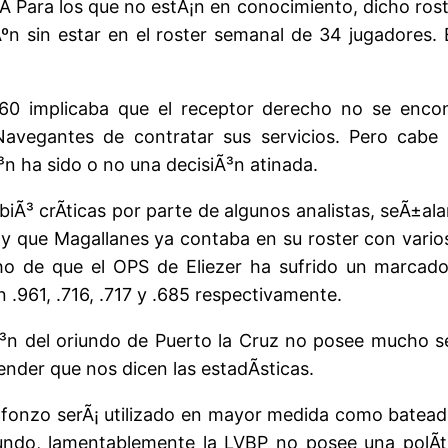
 Para los que no estÃ¡n en conocimiento, dicho roste
ºn sin estar en el roster semanal de 34 jugadores.
 60 implicaba que el receptor derecho no se encon
Navegantes de contratar sus servicios. Pero cabe 
³n ha sido o no una decisiÃ³n atinada.
iÃ³ crÃ­ticas por parte de algunos analistas, seÃ±a
y que Magallanes ya contaba en su roster con vario
cho de que el OPS de Eliezer ha sufrido un marcad
.961, .716, .717 y .685 respectivamente.
iÃ³n del oriundo de Puerto la Cruz no posee mucho
nder que nos dicen las estadÃ­sticas.
Alfonzo serÃ¡ utilizado en mayor medida como bateado
ndo, lamentablemente la LVBP no posee una polÃ­ti