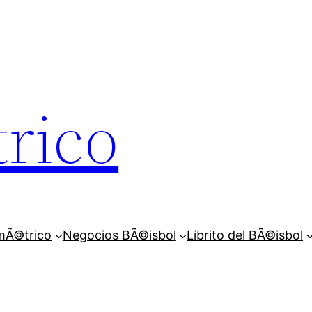
rico
mÃ©trico
Negocios BÃ©isbol
Librito del BÃ©isbol