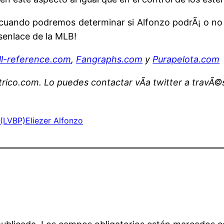
o cuando podremos determinar si Alfonzo podrÃ¡ o no 
senlace de la MLB!
ll-reference.com
,
Fangraphs.com
y
Purapelota.com
ico.com. Lo puedes contactar vÃ­a twitter a travÃ
 (LVBP)
Eliezer Alfonzo