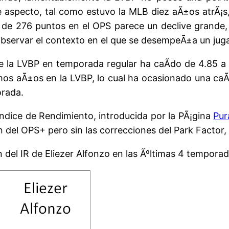
 aspecto, tal como estuvo la MLB diez aÃ±os atrÃ¡s,
a de 276 puntos en el OPS parece un declive grande,
bservar el contexto en el que se desempeÃ±a un juga
 la LVBP en temporada regular ha caÃ­do de 4.85 a 
imos aÃ±os en la LVBP, lo cual ha ocasionado una c
orada.
 Ãndice de Rendimiento, introducida por la PÃ¡gina
Pur
n del OPS+ pero sin las correcciones del Park Factor, 
n del IR de Eliezer Alfonzo en las Ãºltimas 4 temporad