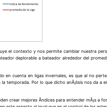
cluye el contexto y nos permite cambiar nuestra pers
teador deplorable a bateador alrededor del promedi
 en cuenta en ligas invernales, es que al no perte
a la temporada. Por lo que dicho anÃ¡lisis nos da a
ueden crear mejores Ã­ndices para entender mÃ¡s a f
n este aspecto al igual que en el control de los ester