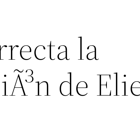
recta la
iÃ³n de Eli