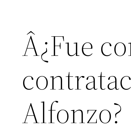
Â¿Fue cor
contratac
Alfonzo?