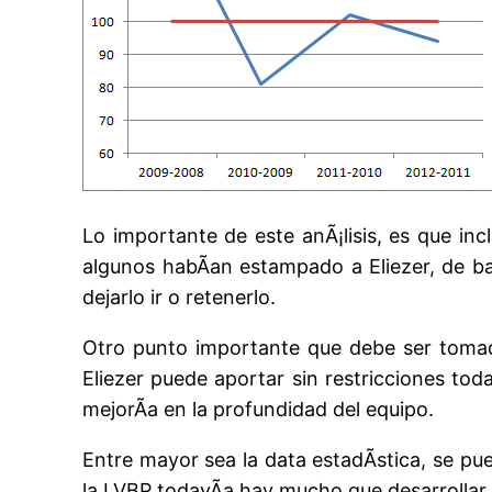
Lo importante de este anÃ¡lisis, es que in
algunos habÃ­an estampado a Eliezer, de ba
dejarlo ir o retenerlo.
Otro punto importante que debe ser tomado
Eliezer puede aportar sin restricciones tod
mejorÃ­a en la profundidad del equipo.
Entre mayor sea la data estadÃ­stica, se p
la LVBP todavÃ­a hay mucho que desarrollar e