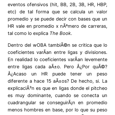
eventos ofensivos (hit, BB, 2B, 3B, HR, HBP,
etc) de tal forma que se calcula un valor
promedio y se puede decir con bases que un
HR vale en promedio x nÃºmero de carreras,
tal como lo explica
The Book
.
Dentro del wOBA tambiÃ©n se critica que lo
coeficientes varÃ­an entre ligas y divisiones.
En realidad lo coeficientes varÃ­an levemente
entre ligas cada aÃ±o. Pero Â¿Por quÃ©?
Â¿Acaso un HR puede tener un peso
diferente a hace 15 aÃ±os? De hecho, si. La
explicaciÃ³n es que en ligas donde el pitcheo
es muy dominante, cuando se conecta un
cuadrangular se conseguirÃ¡n en promedio
menos hombres en base, por lo que su peso