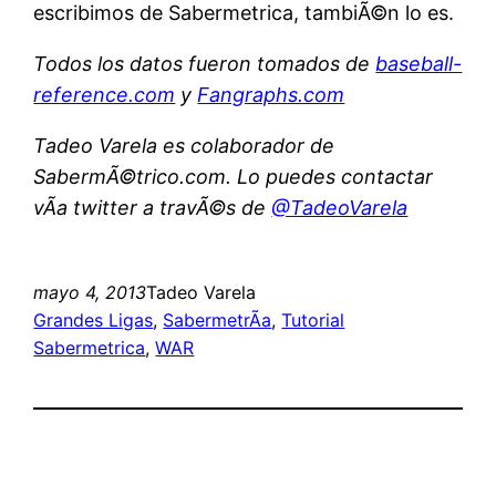
escribimos de Sabermetrica, tambiÃ©n lo es.
Todos los datos fueron tomados de
baseball-
reference.com
y
Fangraphs.com
Tadeo Varela es colaborador de
SabermÃ©trico.com. Lo puedes contactar
vÃ­a twitter a travÃ©s de
@TadeoVarela
mayo 4, 2013
Tadeo Varela
Grandes Ligas
, 
SabermetrÃ­a
, 
Tutorial
Sabermetrica
, 
WAR