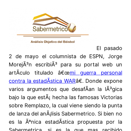
El pasado
2 de mayo el columnista de ESPN, Jorge
MorejÃ³n escribiÃ³ para su portal web un
artÃ­culo titulado â€œ
mi guerra personal
contra la estadÃ­stica WAR
â€. Donde expone
varios argumentos que desafÃ­an la lÃ³gica
bajo la que estÃ¡ hecha las famosas Victorias
sobre Remplazo, la cual viene siendo la punta
de lanza del anÃ¡lisis Sabermetrico. Si bien no
es la Ãºnica estadÃ­stica propuesta por la
Sabermetrica, si es la que mas recibido