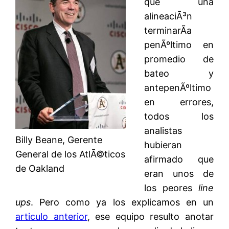
que una
alineaciÃ³n
terminarÃ­a
penÃºltimo en
promedio de
bateo y
antepenÃºltimo
en errores,
todos los
analistas
Billy Beane, Gerente
hubieran
General de los AtlÃ©ticos
afirmado que
de Oakland
eran unos de
los peores
line
ups
. Pero como ya los explicamos en un
articulo anterior
, ese equipo resulto anotar