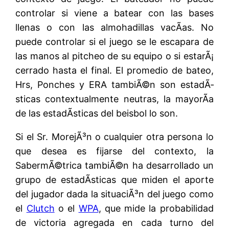
controlar si viene a batear con las bases
llenas o con las almohadillas vacÃ­as. No
puede controlar si el juego se le escapara de
las manos al pitcheo de su equipo o si estarÃ¡
cerrado hasta el final. El promedio de bateo,
Hrs, Ponches y ERA tambiÃ©n son estadÃ­
sticas contextualmente neutras, la mayorÃ­a
de las estadÃ­sticas del beisbol lo son.
Si el Sr. MorejÃ³n o cualquier otra persona lo
que desea es fijarse del contexto, la
SabermÃ©trica tambiÃ©n ha desarrollado un
grupo de estadÃ­sticas que miden el aporte
del jugador dada la situaciÃ³n del juego como
el
Clutch
o el
WPA
, que mide la probabilidad
de victoria agregada en cada turno del