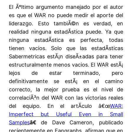
El Ãºltimo argumento manejado por el autor
es que el WAR no puede medir el aporte del
liderazgo. Esto tambiÃ©n es verdad, en
realidad ninguna estadÃ­stica puede. Ya que
ninguna estadÃ­stica es perfecta, todas
tienen vacios. Solo que las estadÃ­sticas
Sabermetricas estÃ¡n diseÃ±adas para tener
estructuralmente menos vacios. El WAR estÃ¡
lejos de estar terminado, pero
definitivamente se estÃ¡ en el camino
correcto, la mejor prueba es el nivel de
correlaciÃ³n del WAR con las victorias reales
del equipo. En el artÃ­culo â€œ
WAR:
Imperfect but Useful Even in Small
Samples
â€
de Dave Cameron, publicado
recientemente en Fangraphs, afirman que en