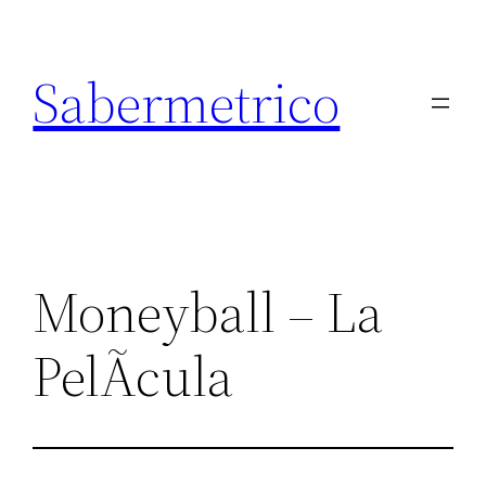
Saltar
al
Sabermetrico
contenido
Moneyball – La
PelÃ­cula