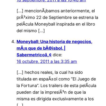
[…] mencionÃ¡bamos anteriormente, el
prÃ³ximo 22 de Septiembre se estrena la
pelÃ­cula Moneyball inspirada en el libro
del mismo […]
Moneyball: Una historia de negocios,
mÃ¡s que de bÃ©isbol. |
Sabermetricoâ„¢
dice:
16 octubre, 2011 a las 3:35 am
[…] hechos reales, la cual ha sido
titulada en espaÃ±ol como “El Juego de
la Fortuna”. Los trailers de esta pelÃ­cula
pueden dar la impresiÃ³n de que la
misma es dirigida exclusivamente a los
[…]