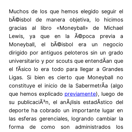
Muchos de los que hemos elegido seguir el
bÃ©isbol de manera objetiva, lo hicimos
gracias al libro «Moneyball» de Michael
Lewis, ya que en la Ã©poca previa a
Moneyball, el bÃ©isbol era un negocio
dirigido por antiguos peloteros sin un grado
universitario y por scouts que entendÃ­an que
el fÃ­sico lo era todo para llegar a Grandes
Ligas. Si bien es cierto que Moneyball no
constituye el inicio de la SabermetrÃ­a (algo
que hemos explicado
previamente
), luego de
su publicaciÃ³n, el anÃ¡lisis estadÃ­stico del
deporte ha cobrado un importante lugar en
las esferas gerenciales, logrando cambiar la
forma de como son administrados los