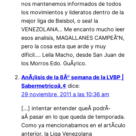
nos mantenemos informados de todos
los movimientos y lideratos dentro de la
mejor liga de Beisbol, o sea! la
VENEZOLANA… Me encanto mucho leer
esos analisis, MAGALLANES CAMPEÃ“N,
pero la cosa esta que arde y muy
dificil…. Leila Macho, desde San Juan de
los Morros Edo. GuÃ¡rico.
AnÃ¡lisis de la 8Âº semana de la LVBP |
Sabermetricoâ„¢
dice:
29 noviembre, 2011 a las 10:36 am
[…] intentar entender queÂ podrÃ­
aÂ pasar en lo que queda de temporada.
Como ya mencionabamos en el artÃ­culo
anterior, la Liga Venezolana