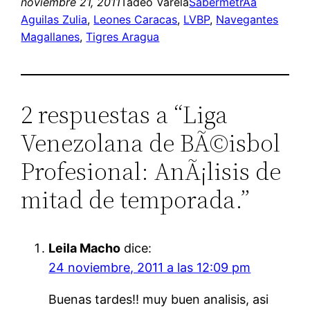
noviembre 21, 2011
Tadeo Varela
SabermetrÃ­a
Aguilas Zulia
, 
Leones Caracas
, 
LVBP
, 
Navegantes
Magallanes
, 
Tigres Aragua
2 respuestas a “Liga
Venezolana de BÃ©isbol
Profesional: AnÃ¡lisis de
mitad de temporada.”
Leila Macho
dice:
24 noviembre, 2011 a las 12:09 pm
Buenas tardes!! muy buen analisis, asi