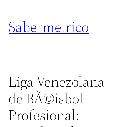
Saltar
al
Sabermetrico
contenido
Liga Venezolana
de BÃ©isbol
Profesional: