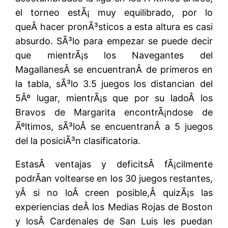
el torneo estÃ¡ muy equilibrado, por lo
queÂ hacer pronÃ³sticos a esta altura es casi
absurdo. SÃ³lo para empezar se puede decir
que mientrÃ¡s los Navegantes del
MagallanesÂ se encuentranÂ de primeros en
la tabla, sÃ³lo 3.5 juegos los distancian del
5Âº lugar, mientrÃ¡s que por su ladoÂ los
Bravos de Margarita encontrÃ¡ndose de
Ãºltimos, sÃ³loÂ se encuentranÂ a 5 juegos
del la posiciÃ³n clasificatoria.
EstasÂ ventajas y deficitsÂ fÃ¡cilmente
podrÃ­an voltearse en los 30 juegos restantes,
yÂ si no loÂ creen posible,Â quizÃ¡s las
experiencias deÂ los Medias Rojas de Boston
y losÂ Cardenales de San Luis les puedan