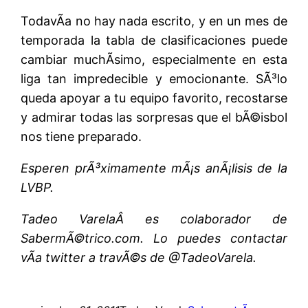
TodavÃ­a no hay nada escrito, y en un mes de
temporada la tabla de clasificaciones puede
cambiar muchÃ­simo, especialmente en esta
liga tan impredecible y emocionante. SÃ³lo
queda apoyar a tu equipo favorito, recostarse
y admirar todas las sorpresas que el bÃ©isbol
nos tiene preparado.
Esperen prÃ³ximamente mÃ¡s anÃ¡lisis de la
LVBP.
Tadeo VarelaÂ es colaborador de
SabermÃ©trico.com. Lo puedes contactar
vÃ­a twitter a travÃ©s de @TadeoVarela.