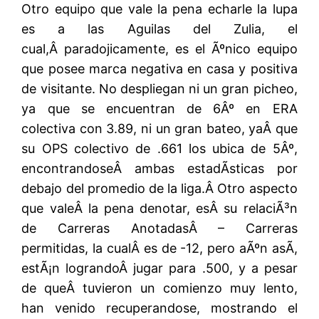
Otro equipo que vale la pena echarle la lupa
es a las Aguilas del Zulia, el
cual,Â paradojicamente, es el Ãºnico equipo
que posee marca negativa en casa y positiva
de visitante. No despliegan ni un gran picheo,
ya que se encuentran de 6Âº en ERA
colectiva con 3.89, ni un gran bateo, yaÂ que
su OPS colectivo de .661 los ubica de 5Âº,
encontrandoseÂ ambas estadÃ­sticas por
debajo del promedio de la liga.Â Otro aspecto
que valeÂ la pena denotar, esÂ su relaciÃ³n
de Carreras AnotadasÂ – Carreras
permitidas, la cualÂ es de -12, pero aÃºn asÃ­,
estÃ¡n lograndoÂ jugar para .500, y a pesar
de queÂ tuvieron un comienzo muy lento,
han venido recuperandose, mostrando el