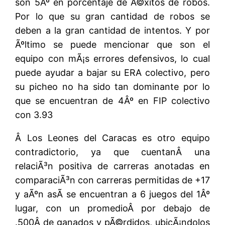
son 5Âº en porcentaje de Ã©xitos de robos.
Por lo que su gran cantidad de robos se
deben a la gran cantidad de intentos. Y por
Ãºltimo se puede mencionar que son el
equipo con mÃ¡s errores defensivos, lo cual
puede ayudar a bajar su ERA colectivo, pero
su picheo no ha sido tan dominante por lo
que se encuentran de 4Âº en FIP colectivo
con 3.93
Â Los Leones del Caracas es otro equipo
contradictorio, ya que cuentanÂ una
relaciÃ³n positiva de carreras anotadas en
comparaciÃ³n con carreras permitidas de +17
y aÃºn asÃ­ se encuentran a 6 juegos del 1Âº
lugar, con un promedioÂ por debajo de
.500Â de ganados y pÃ©rdidos, ubicÃ¡ndolos