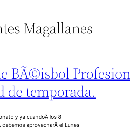
tes Magallanes
e BÃ©isbol Profesion
ad de temporada.
onato y ya cuandoÂ los 8
Â debemos aprovecharÂ el Lunes