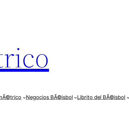
rico
mÃ©trico
Negocios BÃ©isbol
Librito del BÃ©isbol