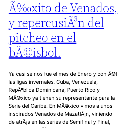
Ã‰xito de Venados,
y repercusiÃ³n del
pitcheo en el
bÃ©isbol.
Ya casi se nos fue el mes de Enero y con Ã©l
las ligas invernales. Cuba, Venezuela,
RepÃºblica Dominicana, Puerto Rico y
MÃ©xico ya tienen su representante para la
Serie del Caribe. En MÃ©xico vimos a unos
inspirados Venados de MazatlÃ¡n, viniendo
de atrÃ¡s en las series de Semifinal y Final,