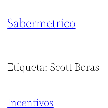
Saltar
al
Sabermetrico
contenido
Etiqueta:
Scott Boras
Incentivos