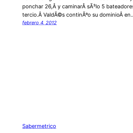
ponchar 26,Â y caminarÂ sÃ³lo 5 bateadore
tercio.Â ValdÃ©s continÃºo su dominioÂ en
febrero 4, 2012
Sabermetrico