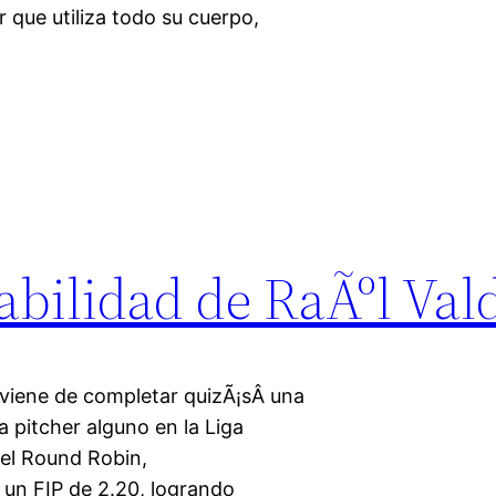
r que utiliza todo su cuerpo,
rabilidad de RaÃºl Va
 viene de completar quizÃ¡sÂ una
 pitcher alguno en la Liga
 el Round Robin,
 un FIP de 2.20, logrando