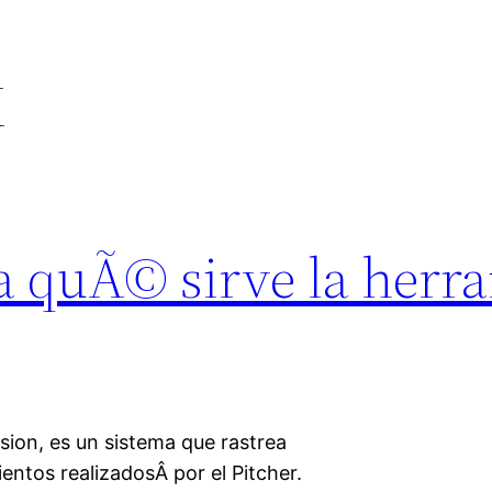
X
 quÃ© sirve la herr
sion, es un sistema que rastrea
ientos realizadosÂ por el Pitcher.