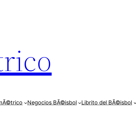
rico
mÃ©trico
Negocios BÃ©isbol
Librito del BÃ©isbol