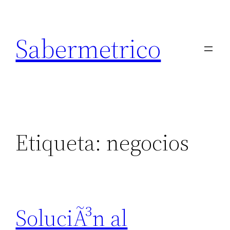
Saltar
al
Sabermetrico
contenido
Etiqueta:
negocios
SoluciÃ³n al