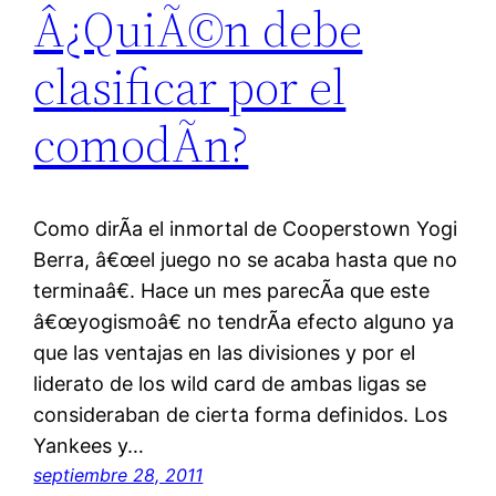
Â¿QuiÃ©n debe
clasificar por el
comodÃ­n?
Como dirÃ­a el inmortal de Cooperstown Yogi
Berra, â€œel juego no se acaba hasta que no
terminaâ€. Hace un mes parecÃ­a que este
â€œyogismoâ€ no tendrÃ­a efecto alguno ya
que las ventajas en las divisiones y por el
liderato de los wild card de ambas ligas se
consideraban de cierta forma definidos. Los
Yankees y…
septiembre 28, 2011