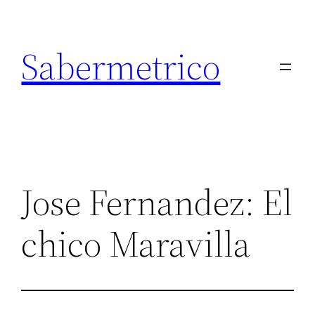
Saltar
al
Sabermetrico
contenido
Jose Fernandez: El
chico Maravilla