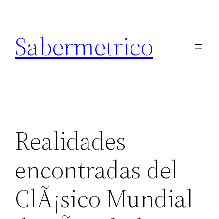
Saltar
al
Sabermetrico
contenido
Realidades
encontradas del
ClÃ¡sico Mundial