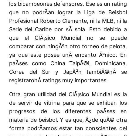
los bicampeones defensores. Ese es un rating
que no podrÃ­an lograr la Liga de Beisbol
Profesional Roberto Clemente, ni la MLB, ni la
Serie del Caribe por sÃ­ sola. Esto debido a
que el ClÃ¡sico Mundial no se puede
comparar con ningÃºn otro torneo de pelota,
ya que este posee unÂ encanto Ãºnico. En
paÃ­ses como China TaipÃ©i, Dominicana,
Corea del Sur y JapÃ³n tambiÃ©nÂ se
registraronÂ ratings muy importantes.
Otra gran utilidad del ClÃ¡sico Mundial es la
de servir de vitrina para que se exhiban los
progresos de los diferentes paÃ­ses en
materia de beisbol. Y es que, Â¿de quÃ© otra
forma podrÃ­amos estar tan conscientes del