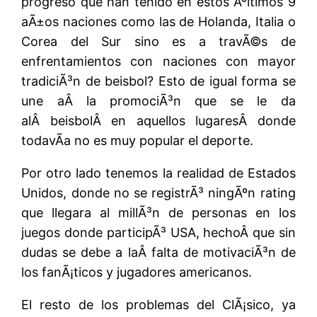
progreso que han tenido en estos Ãºltimos 9
aÃ±os naciones como las de Holanda, Italia o
Corea del Sur sino es a travÃ©s de
enfrentamientos con naciones con mayor
tradiciÃ³n de beisbol? Esto de igual forma se
une aÂ la promociÃ³n que se le da
alÂ beisbolÂ en aquellos lugaresÂ donde
todavÃ­a no es muy popular el deporte.
Por otro lado tenemos la realidad de Estados
Unidos, donde no se registrÃ³ ningÃºn rating
que llegara al millÃ³n de personas en los
juegos donde participÃ³ USA, hechoÂ que sin
dudas se debe a laÂ falta de motivaciÃ³n de
los fanÃ¡ticos y jugadores americanos.
El resto de los problemas del ClÃ¡sico, ya