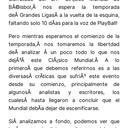
BÃ©isbol,Â nos espera la temporada
deÂ Grandes LigasÂ a la vuelta de la esquina,
faltando solo 10 dÃ­as para la voz de PlayBall!
Pero mientras esperamos el comienzo de la
temporada,Â nos tomaremos la libertdad
deÂ analizar Â un poco todo lo que nos
dejÃ³Â este ClÃ¡sico Mundial.Â A lo
primeroÂ que debemos referirnos es a las
diversasÂ crÃ­ticas que sufriÃ³ este evento
desde su comienzo, principalmente de
algunosÂ analistas y escritores, los
cualesÂ hasta llegaron a concluir que el
Mundial debÃ­a dejar de escenificarse.
SiÂ analizamos a fondo, podemos ver que