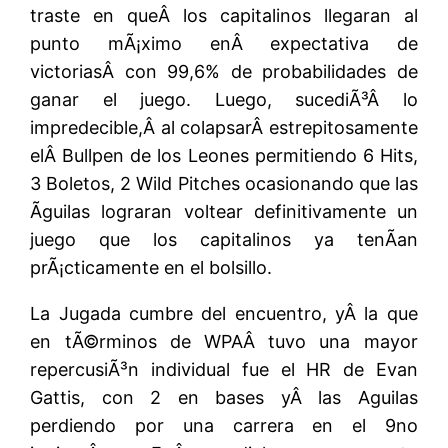
traste en queÂ los capitalinos llegaran al
punto mÃ¡ximo enÂ expectativa de
victoriasÂ con 99,6% de probabilidades de
ganar el juego. Luego, sucediÃ³Â lo
impredecible,Â al colapsarÂ estrepitosamente
elÂ Bullpen de los Leones permitiendo 6 Hits,
3 Boletos, 2 Wild Pitches ocasionando que las
Ãguilas lograran voltear definitivamente un
juego que los capitalinos ya tenÃ­an
prÃ¡cticamente en el bolsillo.
La Jugada cumbre del encuentro, yÂ la que
en tÃ©rminos de WPAÂ tuvo una mayor
repercusiÃ³n individual fue el HR de Evan
Gattis, con 2 en bases yÂ las Aguilas
perdiendo por una carrera en el 9no