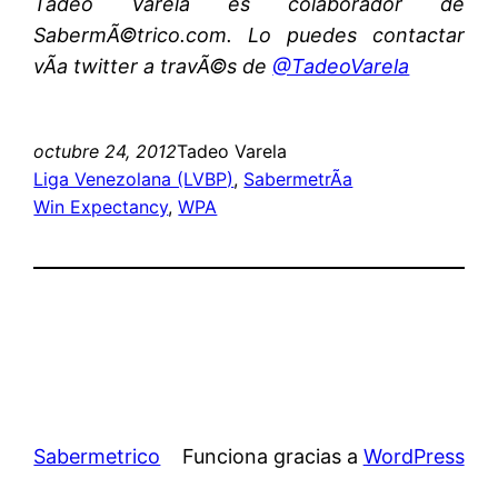
Tadeo Varela es colaborador de
SabermÃ©trico.com. Lo puedes contactar
vÃ­a twitter a travÃ©s de
@TadeoVarela
octubre 24, 2012
Tadeo Varela
Liga Venezolana (LVBP)
, 
SabermetrÃ­a
Win Expectancy
, 
WPA
Sabermetrico
Funciona gracias a
WordPress