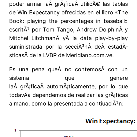
poder armar laÂ grÃ¡ficaÂ utilicÃ© las tablas
de Win Expectancy ofrecidas en el libro «The
Book: playing the percentages in baseball»
escritÃ³ por Tom Tango, Andrew DolphinÂ y
Mitchel LitchmanÂ yÂ la data play-by-play
suministrada por la secciÃ³nÂ deÂ estadÃ­
sticasÂ de la LVBP de Meridiano.com.ve.
Es una pena queÂ no contemosÂ con un
sistema que genere
laÂ grÃ¡ficaÂ automÃ¡ticamente, por lo que
todavÃ­a dependemos de realizar las grÃ¡ficas
a mano, como la presentada a contiuaciÃ³n: