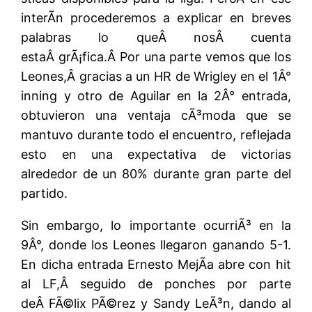
interÃ­n procederemos a explicar en breves
palabras lo queÂ nosÂ cuenta
estaÂ grÃ¡fica.Â Por una parte vemos que los
Leones,Â gracias a un HR de Wrigley en el 1Â°
inning y otro de Aguilar en la 2Â° entrada,
obtuvieron una ventaja cÃ³moda que se
mantuvo durante todo el encuentro, reflejada
esto en una expectativa de victorias
alrededor de un 80% durante gran parte del
partido.
Sin embargo, lo importante ocurriÃ³ en la
9Â°, donde los Leones llegaron ganando 5-1.
En dicha entrada Ernesto MejÃ­a abre con hit
al LF,Â seguido de ponches por parte
deÂ FÃ©lix PÃ©rez y Sandy LeÃ³n, dando al