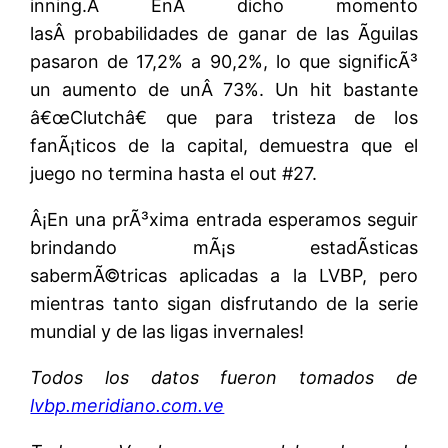
inning.Â EnÂ dicho momento
lasÂ probabilidades de ganar de las Ãguilas
pasaron de 17,2% a 90,2%, lo que significÃ³
un aumento de unÂ 73%. Un hit bastante
â€œClutchâ€ que para tristeza de los
fanÃ¡ticos de la capital, demuestra que el
juego no termina hasta el out #27.
Â¡En una prÃ³xima entrada esperamos seguir
brindando mÃ¡s estadÃ­sticas
sabermÃ©tricas aplicadas a la LVBP, pero
mientras tanto sigan disfrutando de la serie
mundial y de las ligas invernales!
Todos los datos fueron tomados de
lvbp.meridiano.com.ve