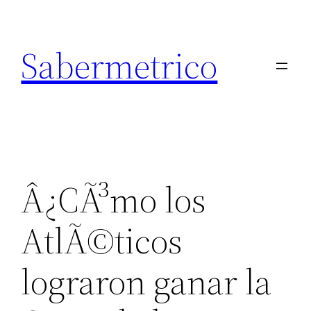
Saltar
al
Sabermetrico
contenido
Â¿CÃ³mo los
AtlÃ©ticos
lograron ganar la