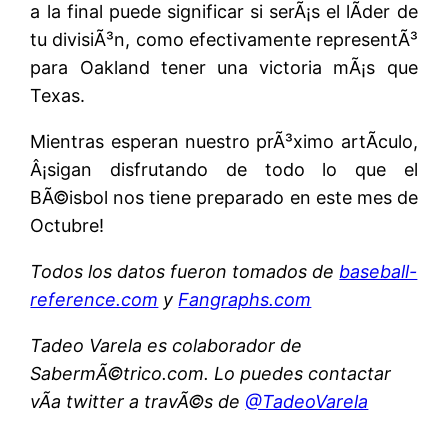
a la final puede significar si serÃ¡s el lÃ­der de
tu divisiÃ³n, como efectivamente representÃ³
para Oakland tener una victoria mÃ¡s que
Texas.
Mientras esperan nuestro prÃ³ximo artÃ­culo,
Â¡sigan disfrutando de todo lo que el
BÃ©isbol nos tiene preparado en este mes de
Octubre!
Todos los datos fueron tomados de
baseball-
reference.com
y
Fangraphs.com
Tadeo Varela es colaborador de
SabermÃ©trico.com. Lo puedes contactar
vÃ­a twitter a travÃ©s de
@TadeoVarela