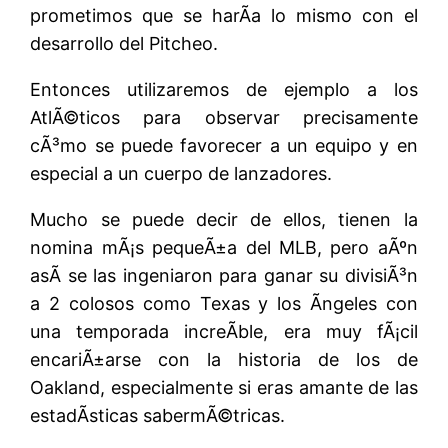
prometimos que se harÃ­a lo mismo con el
desarrollo del Pitcheo.
Entonces utilizaremos de ejemplo a los
AtlÃ©ticos para observar precisamente
cÃ³mo se puede favorecer a un equipo y en
especial a un cuerpo de lanzadores.
Mucho se puede decir de ellos, tienen la
nomina mÃ¡s pequeÃ±a del MLB, pero aÃºn
asÃ­ se las ingeniaron para ganar su divisiÃ³n
a 2 colosos como Texas y los Ãngeles con
una temporada increÃ­ble, era muy fÃ¡cil
encariÃ±arse con la historia de los de
Oakland, especialmente si eras amante de las
estadÃ­sticas sabermÃ©tricas.