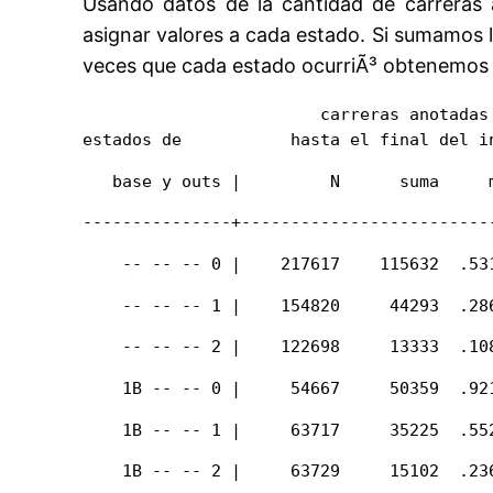
Usando datos de la cantidad de carreras
asignar valores a cada estado. Si sumamos la
veces que cada estado ocurriÃ³ obtenemos 
                        carreras anotadas

estados de           hasta el final del i
   base y outs |         N      suma     
---------------+-------------------------
    -- -- -- 0 |    217617    115632  .53
    -- -- -- 1 |    154820     44293  .28
    -- -- -- 2 |    122698     13333  .10
    1B -- -- 0 |     54667     50359  .92
    1B -- -- 1 |     63717     35225  .55
    1B -- -- 2 |     63729     15102  .23