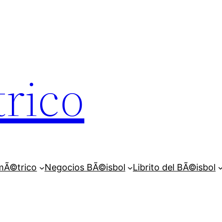
rico
mÃ©trico
Negocios BÃ©isbol
Librito del BÃ©isbol