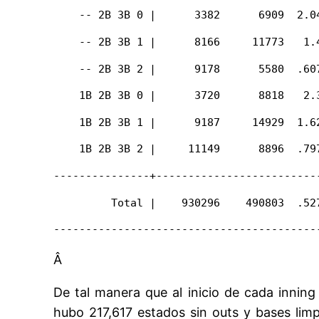
    -- 2B 3B 0 |      3382      6909  2.0
    -- 2B 3B 1 |      8166     11773   1.
    -- 2B 3B 2 |      9178      5580  .60
    1B 2B 3B 0 |      3720      8818   2.
    1B 2B 3B 1 |      9187     14929  1.6
    1B 2B 3B 2 |     11149      8896  .79
---------------+-------------------------
         Total |    930296    490803  .52
-----------------------------------------
Â
De tal manera que al inicio de cada innin
hubo 217,617 estados sin outs y bases limpi