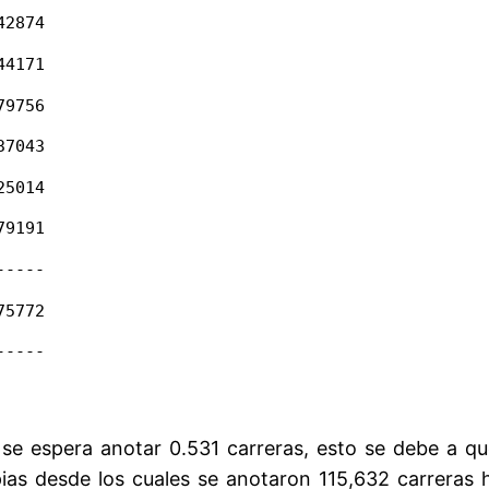
42874
44171
79756
37043
25014
79191
-----
75772
-----
g se espera anotar 0.531 carreras, esto se debe a 
as desde los cuales se anotaron 115,632 carreras ha