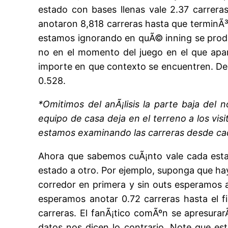
estado con bases llenas vale 2.37 carrer
anotaron 8,818 carreras hasta que terminÃ³ 
estamos ignorando en quÃ© inning se produ
no en el momento del juego en el que apar
importe en que contexto se encuentren. De 
0.528.
*Omitimos del anÃ¡lisis la parte baja del
equipo de casa deja en el terreno a los vis
estamos examinando las carreras desde c
Ahora que sabemos cuÃ¡nto vale cada est
estado a otro. Por ejemplo, suponga que ha
corredor en primera y sin outs esperamos a
esperamos anotar 0.72 carreras hasta el f
carreras. El fanÃ¡tico comÃºn se apresura
datos nos dicen lo contrario. Note que es