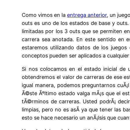
Como vimos en la
entrega anterior
, un jueg
outs es uno de los estados de base y outs
limitadas por los 3 outs que se permiten e
carrera sea anotada. En este sentido en 
estaremos utilizando datos de los juegos
conceptos pueden ser aplicados a cualquier o
Si nos colocamos en el estado inicial de
obtendremos el valor de carreras de ese e
igual manera, podemos preguntarnos cuÃ¡l e
Ã©ste Ãºltimo estado valga mÃ¡s que el est
tÃ©rminos de carreras. Usted podrÃ¡ decir
limpias, pero no es asÃ­ ya que tener las ba
esto se hace necesario un anÃ¡lsis que cuant