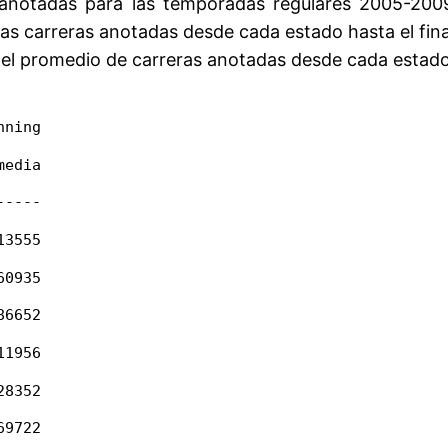
 anotadas para las temporadas regulares 2005-20
s carreras anotadas desde cada estado hasta el final
el promedio de carreras anotadas desde cada estado
nning
media
-----
13555
60935
86652
11956
28352
69722