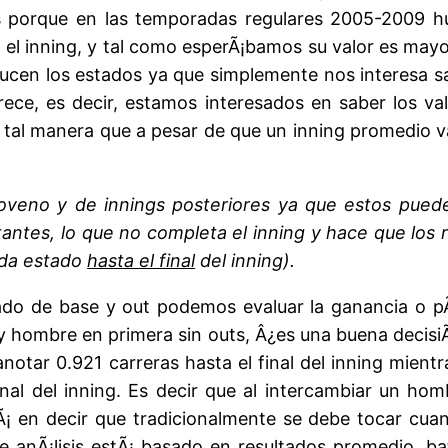
as porque en las temporadas regulares 2005-2009 hu
el inning, y tal como esperÃ¡bamos su valor es mayor 
cen los estados ya que simplemente nos interesa sab
ece, es decir, estamos interesados en saber los v
tal manera que a pesar de que un inning promedio va
 noveno y de innings posteriores ya que estos pue
itantes, lo que no completa el inning y hace que lo
ada estado
hasta el final
del inning).
ado de base y out podemos evaluar la ganancia o 
y hombre en primera sin outs, Â¿es una buena decis
notar 0.921 carreras hasta el final del inning mie
inal del inning. Es decir que al intercambiar un h
rÃ¡ en decir que tradicionalmente se debe tocar cua
te anÃ¡lisis estÃ¡ basado en resultados promedio, 