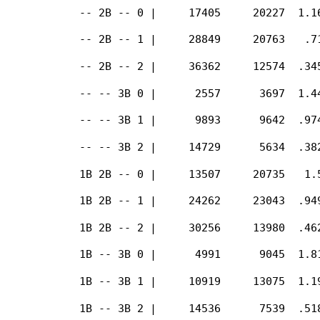
    -- 2B -- 0 |     17405     20227  1.1
    -- 2B -- 1 |     28849     20763   .7
    -- 2B -- 2 |     36362     12574  .34
    -- -- 3B 0 |      2557      3697  1.4
    -- -- 3B 1 |      9893      9642  .97
    -- -- 3B 2 |     14729      5634  .38
    1B 2B -- 0 |     13507     20735   1.
    1B 2B -- 1 |     24262     23043  .94
    1B 2B -- 2 |     30256     13980  .46
    1B -- 3B 0 |      4991      9045  1.8
    1B -- 3B 1 |     10919     13075  1.1
    1B -- 3B 2 |     14536      7539  .51