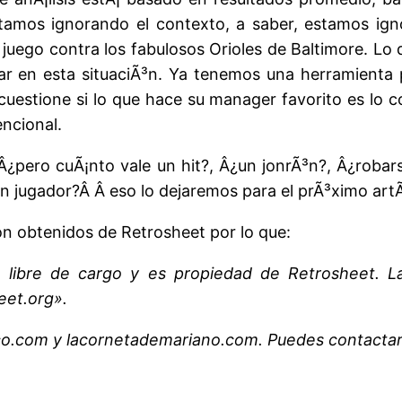
stamos ignorando el contexto, a saber, estamos ign
 juego contra los fabulosos Orioles de Baltimore. Lo
ar en esta situaciÃ³n. Ya tenemos una herramienta 
uestione si lo que hace su manager favorito es lo co
ncional.
Â¿pero cuÃ¡nto vale un hit?, Â¿un jonrÃ³n?, Â¿rob
 jugador?Â Â eso lo dejaremos para el prÃ³ximo artÃ
ron obtenidos de Retrosheet por lo que:
a libre de cargo y es propiedad de Retrosheet. 
eet.org».
ico.com y lacornetademariano.com. Puedes contacta