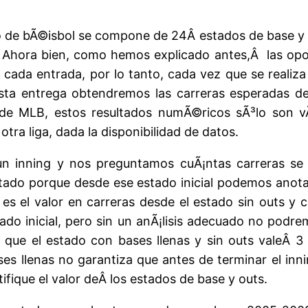
o de bÃ©isbol se compone de 24Â estados de base y 
. Ahora bien, como hemos explicado antes,Â las opo
n cada entrada, por lo tanto, cada vez que se reali
esta entrega obtendremos las carreras esperadas 
 de MLB, estos resultados numÃ©ricos sÃ³lo son vÃ
tra liga, dada la disponibilidad de datos.
 un inning y nos preguntamos cuÃ¡ntas carreras se 
stado porque desde ese estado inicial podemos anota
s el valor en carreras desde el estado sin outs y c
ado inicial, pero sin un anÃ¡lisis adecuado no podr
 que el estado con bases llenas y sin outs valeÂ 3
ses llenas no garantiza que antes de terminar el inn
ifique el valor deÂ los estados de base y outs.