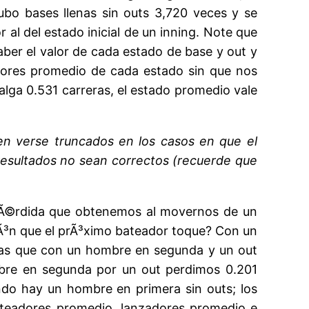
bo bases llenas sin outs 3,720 veces y se
al del estado inicial de un inning. Note que
er el valor de cada estado de base y out y
alores promedio de cada estado sin que nos
lga 0.531 carreras, el estado promedio vale
den verse truncados en los casos en que el
s resultados no sean correctos (recuerde que
pÃ©rdida que obtenemos al movernos de un
iÃ³n que el prÃ³ximo bateador toque? Con un
ntras que con un hombre en segunda y un out
ombre en segunda por un out perdimos 0.201
ndo hay un hombre en primera sin outs; los
bateadores promedio, lanzadores promedio e