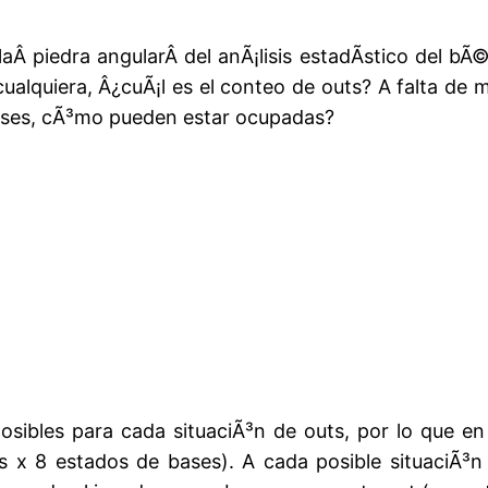
aÂ piedra angularÂ del anÃ¡lisis estadÃ­stico del bÃ©
cualquiera, Â¿cuÃ¡l es el conteo de outs? A falta d
 bases, cÃ³mo pueden estar ocupadas?
sibles para cada situaciÃ³n de outs, por lo que en t
s x 8 estados de bases). A cada posible situaciÃ³