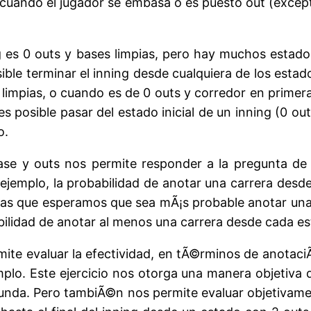
a cuando el jugador se embasa o es puesto out (except
ng es 0 outs y bases limpias, pero hay muchos estado
ble terminar el inning desde cualquiera de los estado
 limpias, o cuando es de 0 outs y corredor en prime
s posible pasar del estado inicial de un inning (0 ou
o.
ase y outs nos permite responder a la pregunta de 
emplo, la probabilidad de anotar una carrera desde e
ras que esperamos que sea mÃ¡s probable anotar una
ilidad de anotar al menos una carrera desde cada esta
mite evaluar la efectividad, en tÃ©rminos de anotac
lo. Este ejercicio nos otorga una manera objetiva d
unda. Pero tambiÃ©n nos permite evaluar objetivamen