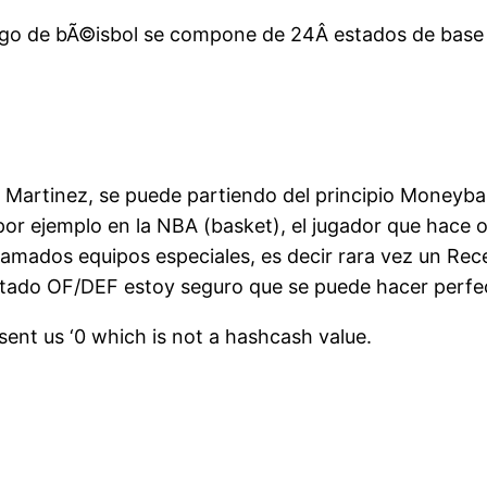
uego de bÃ©isbol se compone de 24Â estados de base 
 Martinez, se puede partiendo del principio Moneyball
 por ejemplo en la NBA (basket), el jugador que hace 
llamados equipos especiales, es decir rara vez un Re
tado OF/DEF estoy seguro que se puede hacer perfec
t us ‘0 which is not a hashcash value.