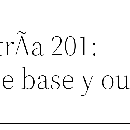
rÃ­a 201:
e base y ou