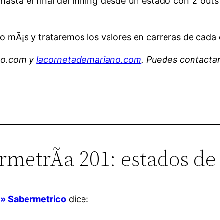
hasta el final del inning desde un estado con 2 out
 mÃ¡s y trataremos los valores en carreras de cada ev
ico.com y
lacornetademariano.com
. Puedes contacta
rmetrÃ­a 201: estados de
s » Sabermetrico
dice: