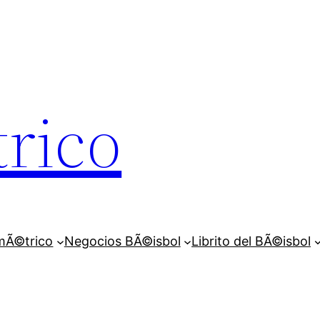
rico
mÃ©trico
Negocios BÃ©isbol
Librito del BÃ©isbol