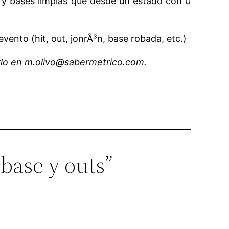
s y bases limpias que desde un estado con 0
ento (hit, out, jonrÃ³n, base robada, etc.)
rlo en m.olivo@sabermetrico.com.
 base y outs”