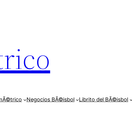
rico
mÃ©trico
Negocios BÃ©isbol
Librito del BÃ©isbol